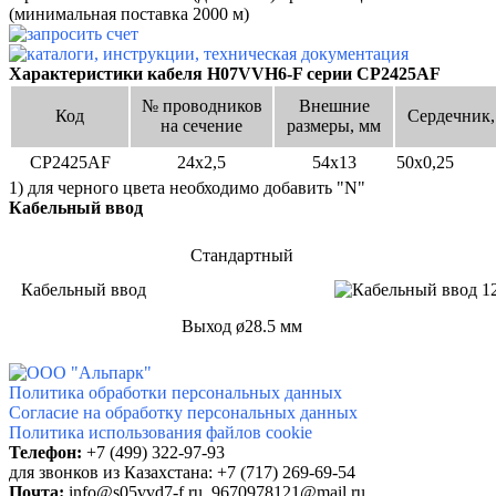
(минимальная поставка 2000 м)
Характеристики кабеля H07VVH6-F серии
CP2425AF
№ проводников
Внешние
Код
Сердечник
на сечение
размеры, мм
CP2425AF
24х2,5
54х13
50х0,25
1) для черного цвета необходимо добавить "N"
Кабельный ввод
Стандартный
Кабельный ввод
Выход ø28.5 мм
Политика обработки персональных данных
Согласие на обработку персональных данных
Политика использования файлов cookie
Телефон:
+7 (499) 322-97-93
для звонков
из Казахстана: +7 (717) 269-69-54
Почта:
info@
s05vvd7-f.ru,
9670978121@mail.ru