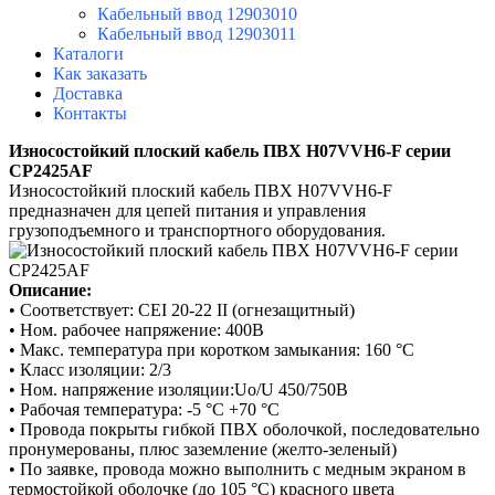
Кабельный ввод 12903010
Кабельный ввод 12903011
Каталоги
Как заказать
Доставка
Контакты
Износостойкий плоский кабель ПВХ H07VVH6-F серии
CP2425AF
Износостойкий плоский кабель ПВХ H07VVH6-F
предназначен
для цепей питания и управления
грузоподъемного и
транспортного оборудования.
Описание:
•
Соответствует: CEI 20-22 II (огнезащитный)
•
Ном. рабочее напряжение: 400В
•
Макс. температура при коротком замыкания: 160 °C
•
Класс изоляции: 2/3
•
Ном. напряжение изоляции:Uo/U 450/750В
•
Рабочая температура: -5 °C +70 °C
•
Провода покрыты гибкой ПВХ оболочкой, последовательно
пронумерованы, плюс заземление
(желто-зеленый)
•
По заявке, провода можно выполнить с медным экраном в
термостойкой оболочке (до 105 °С)
красного цвета